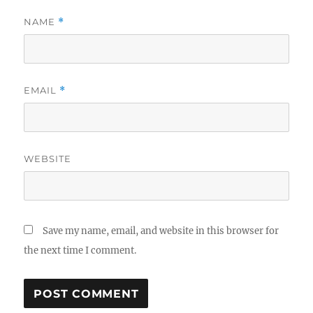
NAME
*
EMAIL
*
WEBSITE
Save my name, email, and website in this browser for
the next time I comment.