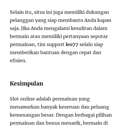
Selain itu, situs ini juga memiliki dukungan
pelanggan yang siap membantu Anda kapan
saja. Jika Anda mengalami kesulitan dalam
bermain atau memiliki pertanyaan seputar
permainan, tim support
leo77
selalu siap
memberikan bantuan dengan cepat dan
efisien.
Kesimpulan
Slot online adalah permainan yang
menawarkan banyak keseruan dan peluang
kemenangan besar. Dengan berbagai pilihan
permainan dan bonus menarik, bermain di