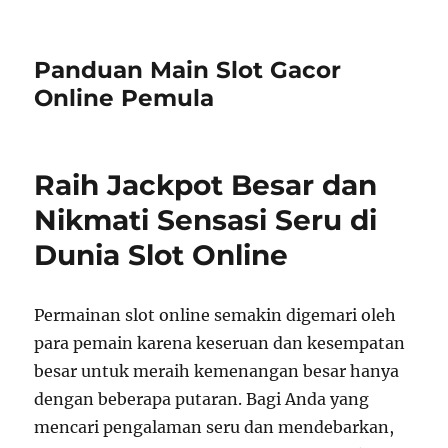
Panduan Main Slot Gacor
Online Pemula
Raih Jackpot Besar dan
Nikmati Sensasi Seru di
Dunia Slot Online
Permainan slot online semakin digemari oleh
para pemain karena keseruan dan kesempatan
besar untuk meraih kemenangan besar hanya
dengan beberapa putaran. Bagi Anda yang
mencari pengalaman seru dan mendebarkan,