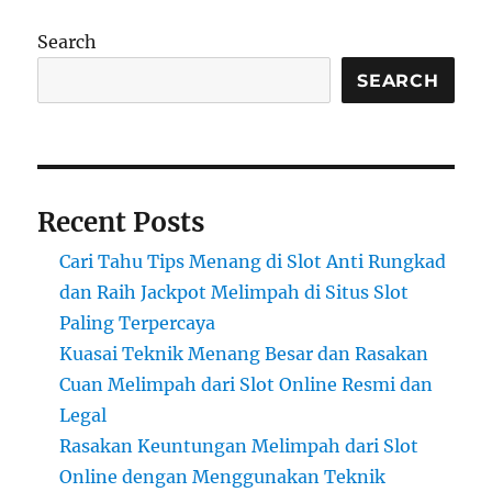
Search
SEARCH
Recent Posts
Cari Tahu Tips Menang di Slot Anti Rungkad
dan Raih Jackpot Melimpah di Situs Slot
Paling Terpercaya
Kuasai Teknik Menang Besar dan Rasakan
Cuan Melimpah dari Slot Online Resmi dan
Legal
Rasakan Keuntungan Melimpah dari Slot
Online dengan Menggunakan Teknik