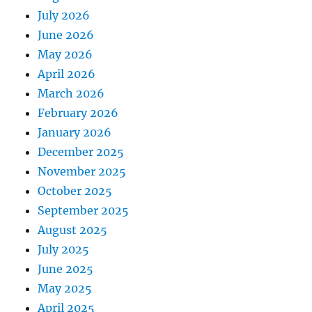
July 2026
June 2026
May 2026
April 2026
March 2026
February 2026
January 2026
December 2025
November 2025
October 2025
September 2025
August 2025
July 2025
June 2025
May 2025
April 2025