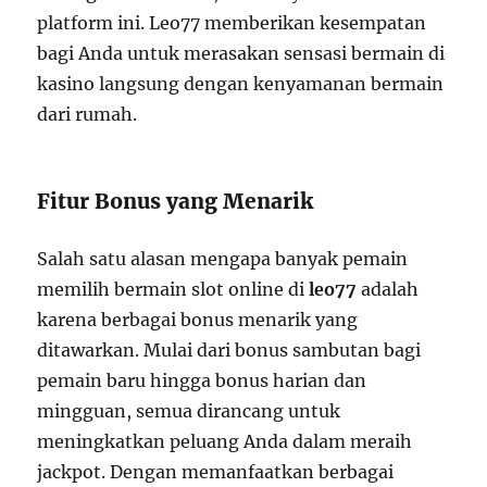
platform ini. Leo77 memberikan kesempatan
bagi Anda untuk merasakan sensasi bermain di
kasino langsung dengan kenyamanan bermain
dari rumah.
Fitur Bonus yang Menarik
Salah satu alasan mengapa banyak pemain
memilih bermain slot online di
leo77
adalah
karena berbagai bonus menarik yang
ditawarkan. Mulai dari bonus sambutan bagi
pemain baru hingga bonus harian dan
mingguan, semua dirancang untuk
meningkatkan peluang Anda dalam meraih
jackpot. Dengan memanfaatkan berbagai