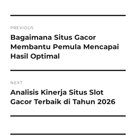
Post
PREVIOUS
navigation
Bagaimana Situs Gacor
Previous
post:
Membantu Pemula Mencapai
Hasil Optimal
NEXT
Analisis Kinerja Situs Slot
Next
post:
Gacor Terbaik di Tahun 2026