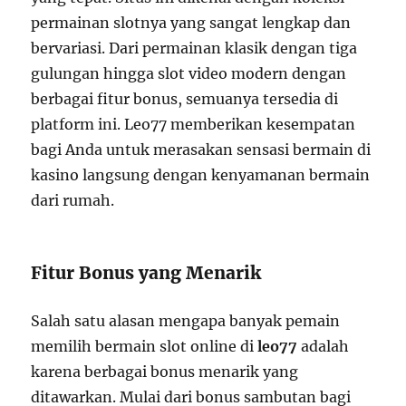
permainan slotnya yang sangat lengkap dan
bervariasi. Dari permainan klasik dengan tiga
gulungan hingga slot video modern dengan
berbagai fitur bonus, semuanya tersedia di
platform ini. Leo77 memberikan kesempatan
bagi Anda untuk merasakan sensasi bermain di
kasino langsung dengan kenyamanan bermain
dari rumah.
Fitur Bonus yang Menarik
Salah satu alasan mengapa banyak pemain
memilih bermain slot online di
leo77
adalah
karena berbagai bonus menarik yang
ditawarkan. Mulai dari bonus sambutan bagi