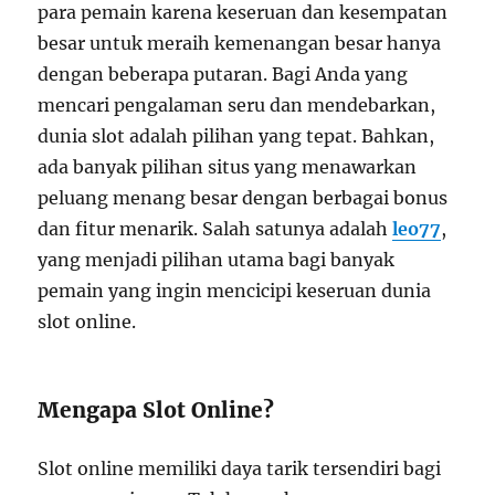
para pemain karena keseruan dan kesempatan
besar untuk meraih kemenangan besar hanya
dengan beberapa putaran. Bagi Anda yang
mencari pengalaman seru dan mendebarkan,
dunia slot adalah pilihan yang tepat. Bahkan,
ada banyak pilihan situs yang menawarkan
peluang menang besar dengan berbagai bonus
dan fitur menarik. Salah satunya adalah
leo77
,
yang menjadi pilihan utama bagi banyak
pemain yang ingin mencicipi keseruan dunia
slot online.
Mengapa Slot Online?
Slot online memiliki daya tarik tersendiri bagi