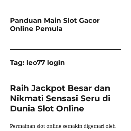
Panduan Main Slot Gacor
Online Pemula
Tag:
leo77 login
Raih Jackpot Besar dan
Nikmati Sensasi Seru di
Dunia Slot Online
Permainan slot online semakin digemari oleh