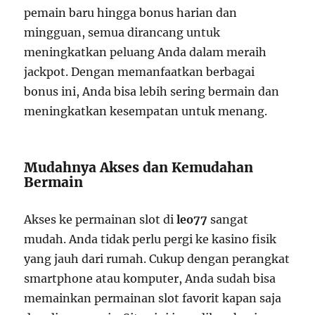
pemain baru hingga bonus harian dan
mingguan, semua dirancang untuk
meningkatkan peluang Anda dalam meraih
jackpot. Dengan memanfaatkan berbagai
bonus ini, Anda bisa lebih sering bermain dan
meningkatkan kesempatan untuk menang.
Mudahnya Akses dan Kemudahan
Bermain
Akses ke permainan slot di
leo77
sangat
mudah. Anda tidak perlu pergi ke kasino fisik
yang jauh dari rumah. Cukup dengan perangkat
smartphone atau komputer, Anda sudah bisa
memainkan permainan slot favorit kapan saja