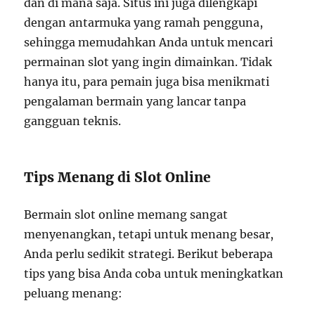
dan di mana saja. Situs ini juga dilengkapi
dengan antarmuka yang ramah pengguna,
sehingga memudahkan Anda untuk mencari
permainan slot yang ingin dimainkan. Tidak
hanya itu, para pemain juga bisa menikmati
pengalaman bermain yang lancar tanpa
gangguan teknis.
Tips Menang di Slot Online
Bermain slot online memang sangat
menyenangkan, tetapi untuk menang besar,
Anda perlu sedikit strategi. Berikut beberapa
tips yang bisa Anda coba untuk meningkatkan
peluang menang: