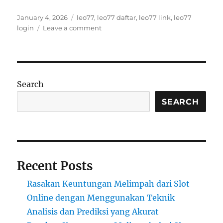
Posted
Tags
January 4, 2026
leo77
,
leo77 daftar
,
leo77 link
,
leo77
on
on
login
Leave a comment
Raih
Jackpot
Besar
dan
Nikmati
Search
Sensasi
Seru
SEARCH
di
Dunia
Slot
Online
Recent Posts
Rasakan Keuntungan Melimpah dari Slot
Online dengan Menggunakan Teknik
Analisis dan Prediksi yang Akurat