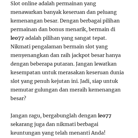
Slot online adalah permainan yang
menawarkan banyak keseruan dan peluang
kemenangan besar. Dengan berbagai pilihan
permainan dan bonus menarik, bermain di
leo77
adalah pilihan yang sangat tepat.
Nikmati pengalaman bermain slot yang
menyenangkan dan raih jackpot besar hanya
dengan beberapa putaran. Jangan lewatkan
kesempatan untuk merasakan keseruan dunia
slot yang penuh kejutan ini. Jadi, siap untuk
memutar gulungan dan meraih kemenangan
besar?
Jangan ragu, bergabunglah dengan
leo77
sekarang juga dan nikmati berbagai
keuntungan yang telah menanti Anda!