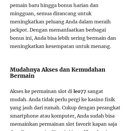
pemain baru hingga bonus harian dan
mingguan, semua dirancang untuk
meningkatkan peluang Anda dalam meraih
jackpot. Dengan memanfaatkan berbagai
bonus ini, Anda bisa lebih sering bermain dan
meningkatkan kesempatan untuk menang.
Mudahnya Akses dan Kemudahan
Bermain
Akses ke permainan slot di
leo77
sangat
mudah. Anda tidak perlu pergi ke kasino fisik
yang jauh dari rumah. Cukup dengan perangkat
smartphone atau komputer, Anda sudah bisa
memainkan permainan slot favorit kapan saja