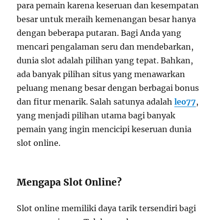
para pemain karena keseruan dan kesempatan
besar untuk meraih kemenangan besar hanya
dengan beberapa putaran. Bagi Anda yang
mencari pengalaman seru dan mendebarkan,
dunia slot adalah pilihan yang tepat. Bahkan,
ada banyak pilihan situs yang menawarkan
peluang menang besar dengan berbagai bonus
dan fitur menarik. Salah satunya adalah
leo77
,
yang menjadi pilihan utama bagi banyak
pemain yang ingin mencicipi keseruan dunia
slot online.
Mengapa Slot Online?
Slot online memiliki daya tarik tersendiri bagi