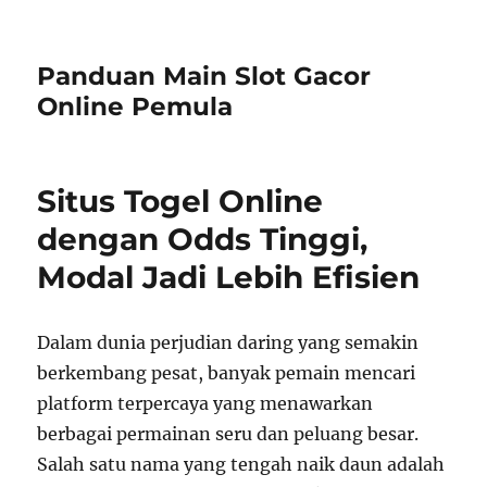
Panduan Main Slot Gacor
Online Pemula
Situs Togel Online
dengan Odds Tinggi,
Modal Jadi Lebih Efisien
Dalam dunia perjudian daring yang semakin
berkembang pesat, banyak pemain mencari
platform terpercaya yang menawarkan
berbagai permainan seru dan peluang besar.
Salah satu nama yang tengah naik daun adalah