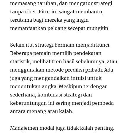
memasang taruhan, dan mengatur strategi
tanpa ribet. Fitur ini sangat membantu,
terutama bagi mereka yang ingin
memanfaatkan peluang secepat mungkin.
Selain itu, strategi bermain menjadi kunci.
Beberapa pemain memilih pendekatan
statistik, melihat tren hasil sebelumnya, atau
menggunakan metode prediksi pribadi. Ada
juga yang mengandalkan intuisi untuk
menentukan angka. Meskipun terdengar
sederhana, kombinasi strategi dan
keberuntungan ini sering menjadi pembeda
antara menang atau kalah.
Manajemen modal juga tidak kalah penting.