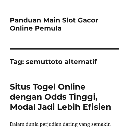
Panduan Main Slot Gacor
Online Pemula
Tag:
semuttoto alternatif
Situs Togel Online
dengan Odds Tinggi,
Modal Jadi Lebih Efisien
Dalam dunia perjudian daring yang semakin