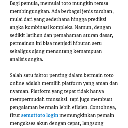
Bagi pemula, memulai toto mungkin terasa
membingungkan. Ada berbagai jenis taruhan,
mulai dari yang sederhana hingga prediksi
angka kombinasi kompleks. Namun, dengan
sedikit latihan dan pemahaman aturan dasar,
permainan ini bisa menjadi hiburan seru
sekaligus ajang menantang kemampuan
analisis angka.
Salah satu faktor penting dalam bermain toto
online adalah memilih platform yang aman dan
nyaman. Platform yang tepat tidak hanya
mempermudah transaksi, tapi juga membuat
pengalaman bermain lebih efisien. Contohnya,
fitur
semuttoto login
memungkinkan pemain
mengakses akun dengan cepat, langsung