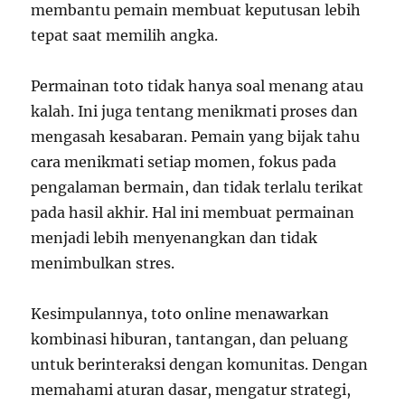
membantu pemain membuat keputusan lebih
tepat saat memilih angka.
Permainan toto tidak hanya soal menang atau
kalah. Ini juga tentang menikmati proses dan
mengasah kesabaran. Pemain yang bijak tahu
cara menikmati setiap momen, fokus pada
pengalaman bermain, dan tidak terlalu terikat
pada hasil akhir. Hal ini membuat permainan
menjadi lebih menyenangkan dan tidak
menimbulkan stres.
Kesimpulannya, toto online menawarkan
kombinasi hiburan, tantangan, dan peluang
untuk berinteraksi dengan komunitas. Dengan
memahami aturan dasar, mengatur strategi,