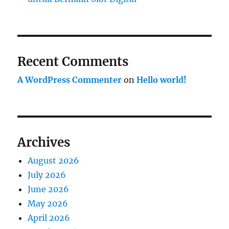
Recent Comments
A WordPress Commenter
on
Hello world!
Archives
August 2026
July 2026
June 2026
May 2026
April 2026