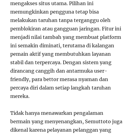
mengakses situs utama. Pilihan ini
memungkinkan pengguna tetap bisa
melakukan taruhan tanpa terganggu oleh
pemblokiran atau gangguan jaringan. Fitur ini
menjadi nilai tambah yang membuat platform
ini semakin diminati, terutama di kalangan
pemain aktif yang membutuhkan layanan
stabil dan terpercaya. Dengan sistem yang
dirancang canggih dan antarmuka user-
friendly, para bettor merasa nyaman dan
percaya diri dalam setiap langkah taruhan
mereka.
Tidak hanya menawarkan pengalaman
bermain yang menyenangkan, Semuttoto juga
dikenal karena pelayanan pelanggan yang