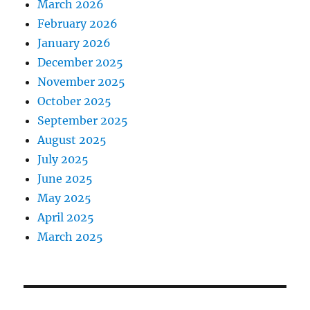
March 2026
February 2026
January 2026
December 2025
November 2025
October 2025
September 2025
August 2025
July 2025
June 2025
May 2025
April 2025
March 2025