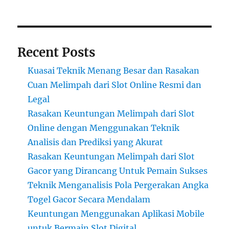
Recent Posts
Kuasai Teknik Menang Besar dan Rasakan
Cuan Melimpah dari Slot Online Resmi dan
Legal
Rasakan Keuntungan Melimpah dari Slot
Online dengan Menggunakan Teknik
Analisis dan Prediksi yang Akurat
Rasakan Keuntungan Melimpah dari Slot
Gacor yang Dirancang Untuk Pemain Sukses
Teknik Menganalisis Pola Pergerakan Angka
Togel Gacor Secara Mendalam
Keuntungan Menggunakan Aplikasi Mobile
untuk Bermain Slot Digital