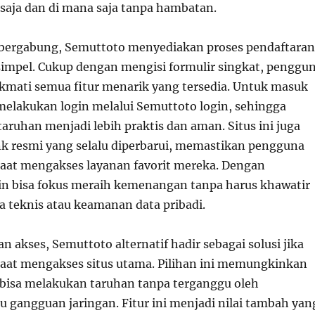
 saja dan di mana saja tanpa hambatan.
 bergabung, Semuttoto menyediakan proses pendaftaran
simpel. Cukup dengan mengisi formulir singkat, penggu
kmati semua fitur menarik yang tersedia. Untuk masuk
melakukan login melalui Semuttoto login, sehingga
 taruhan menjadi lebih praktis dan aman. Situs ini juga
k resmi yang selalu diperbarui, memastikan pengguna
 saat mengakses layanan favorit mereka. Dengan
n bisa fokus meraih kemenangan tanpa harus khawatir
a teknis atau keamanan data pribadi.
 akses, Semuttoto alternatif hadir sebagai solusi jika
 saat mengakses situs utama. Pilihan ini memungkinkan
bisa melakukan taruhan tanpa terganggu oleh
u gangguan jaringan. Fitur ini menjadi nilai tambah yan