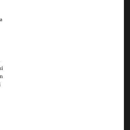
a
a
si
an
i