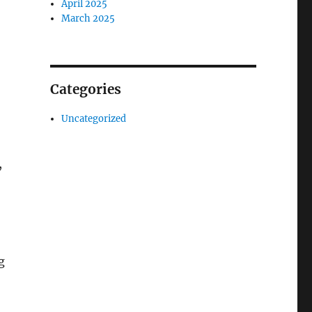
April 2025
March 2025
Categories
Uncategorized
,
g