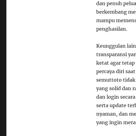
dan penuh pelua
berkembang menj
mampu memenuhi
penghasilan.
Keunggulan lain 
transparansi ya
ketat agar teta
percaya diri saa
semuttoto tidak 
yang solid dan 
dan login secar
serta update ter
nyaman, dan me
yang ingin mera