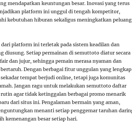
ng mendapatkan keuntungan besar. Inovasi yang terus
adikan platform ini unggul di tengah kompetitor,
 kebutuhan hiburan sekaligus meningkatkan peluang
dari platform ini terletak pada sistem keadilan dan
ng diusung. Setiap permainan di semuttoto diatur secara
p fair dan jujur, sehingga pemain merasa nyaman dan
t bertaruh. Dengan berbagai fitur unggulan yang lengkap
sekadar tempat berjudi online, tetapi juga komunitas
ramah. Jangan ragu untuk melakukan semuttoto daftar
a rutin agar tidak ketinggalan berbagai promo menarik
baru dari situs ini. Pengalaman bermain yang aman,
nguntungkan menanti setiap penggemar taruhan darin
ih kemenangan besar setiap hari.