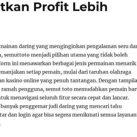
kan Profit Lebih
rmainan daring yang menginginkan pengalaman seru da
semuttoto menjadi pilihan utama yang tidak boleh
tform ini menawarkan berbagai jenis permainan menarik
anjakan setiap pemain, mulai dari taruhan olahraga
n kasino online yang penuh tantangan. Dengan tampil
 ramah pengguna, semut toto memudahkan pemain bar
uk menavigasi seluruh fitur secara cepat dan lancar.
a banyak penggemar judi daring yang mencari tahu
ftar dan login agar bisa segera menikmati semua layanan
.