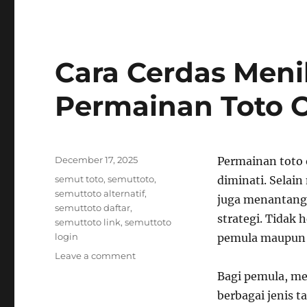
Cara Cerdas Meni
Permainan Toto 
Posted
December 17, 2025
Permainan toto o
on
Tags
semut toto
,
semuttoto
,
diminati. Selai
semuttoto alternatif
,
juga menantang
semuttoto daftar
,
strategi. Tidak 
semuttoto link
,
semuttoto
login
pemula maupun 
on
Leave a comment
Cara
Bagi pemula, m
Cerdas
berbagai jenis t
Menikmati