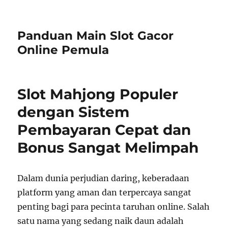
Panduan Main Slot Gacor
Online Pemula
Slot Mahjong Populer
dengan Sistem
Pembayaran Cepat dan
Bonus Sangat Melimpah
Dalam dunia perjudian daring, keberadaan
platform yang aman dan terpercaya sangat
penting bagi para pecinta taruhan online. Salah
satu nama yang sedang naik daun adalah