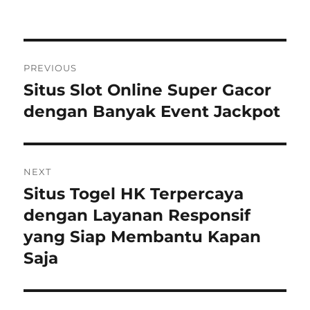
Post
PREVIOUS
navigation
Situs Slot Online Super Gacor
Previous
post:
dengan Banyak Event Jackpot
NEXT
Situs Togel HK Terpercaya
Next
post:
dengan Layanan Responsif
yang Siap Membantu Kapan
Saja