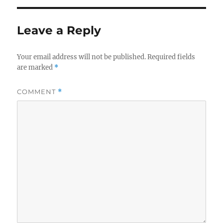
Leave a Reply
Your email address will not be published.
Required fields
are marked
*
COMMENT
*