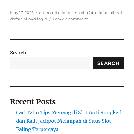
Posted
Tags
May 17, 2026
alternatif ollo4d
,
link ollo4d
,
ollo4d
,
ollo4d
on
on
daftar
,
ollo4d login
Leave a comment
Slot
Mahjong
Populer
dengan
Sistem
Search
Pembayaran
Cepat
SEARCH
dan
Bonus
Sangat
Melimpah
Recent Posts
Cari Tahu Tips Menang di Slot Anti Rungkad
dan Raih Jackpot Melimpah di Situs Slot
Paling Terpercaya