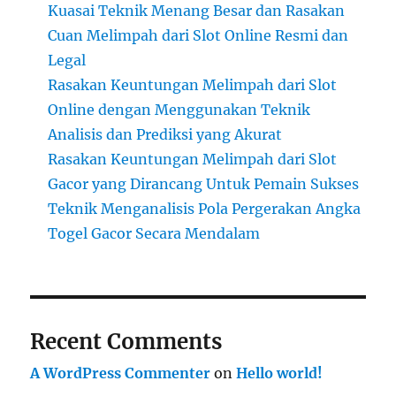
Kuasai Teknik Menang Besar dan Rasakan
Cuan Melimpah dari Slot Online Resmi dan
Legal
Rasakan Keuntungan Melimpah dari Slot
Online dengan Menggunakan Teknik
Analisis dan Prediksi yang Akurat
Rasakan Keuntungan Melimpah dari Slot
Gacor yang Dirancang Untuk Pemain Sukses
Teknik Menganalisis Pola Pergerakan Angka
Togel Gacor Secara Mendalam
Recent Comments
A WordPress Commenter
on
Hello world!