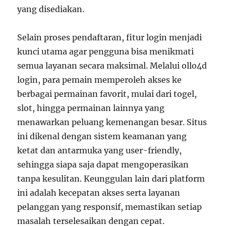
yang disediakan.
Selain proses pendaftaran, fitur login menjadi
kunci utama agar pengguna bisa menikmati
semua layanan secara maksimal. Melalui ollo4d
login, para pemain memperoleh akses ke
berbagai permainan favorit, mulai dari togel,
slot, hingga permainan lainnya yang
menawarkan peluang kemenangan besar. Situs
ini dikenal dengan sistem keamanan yang
ketat dan antarmuka yang user-friendly,
sehingga siapa saja dapat mengoperasikan
tanpa kesulitan. Keunggulan lain dari platform
ini adalah kecepatan akses serta layanan
pelanggan yang responsif, memastikan setiap
masalah terselesaikan dengan cepat.