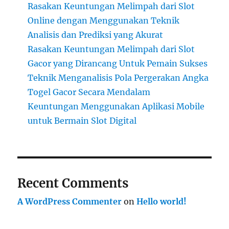
Rasakan Keuntungan Melimpah dari Slot
Online dengan Menggunakan Teknik
Analisis dan Prediksi yang Akurat
Rasakan Keuntungan Melimpah dari Slot
Gacor yang Dirancang Untuk Pemain Sukses
Teknik Menganalisis Pola Pergerakan Angka
Togel Gacor Secara Mendalam
Keuntungan Menggunakan Aplikasi Mobile
untuk Bermain Slot Digital
Recent Comments
A WordPress Commenter
on
Hello world!