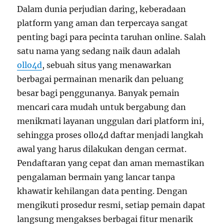
Dalam dunia perjudian daring, keberadaan
platform yang aman dan terpercaya sangat
penting bagi para pecinta taruhan online. Salah
satu nama yang sedang naik daun adalah
ollo4d
, sebuah situs yang menawarkan
berbagai permainan menarik dan peluang
besar bagi penggunanya. Banyak pemain
mencari cara mudah untuk bergabung dan
menikmati layanan unggulan dari platform ini,
sehingga proses ollo4d daftar menjadi langkah
awal yang harus dilakukan dengan cermat.
Pendaftaran yang cepat dan aman memastikan
pengalaman bermain yang lancar tanpa
khawatir kehilangan data penting. Dengan
mengikuti prosedur resmi, setiap pemain dapat
langsung mengakses berbagai fitur menarik