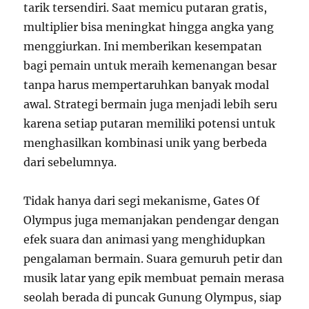
tarik tersendiri. Saat memicu putaran gratis,
multiplier bisa meningkat hingga angka yang
menggiurkan. Ini memberikan kesempatan
bagi pemain untuk meraih kemenangan besar
tanpa harus mempertaruhkan banyak modal
awal. Strategi bermain juga menjadi lebih seru
karena setiap putaran memiliki potensi untuk
menghasilkan kombinasi unik yang berbeda
dari sebelumnya.
Tidak hanya dari segi mekanisme, Gates Of
Olympus juga memanjakan pendengar dengan
efek suara dan animasi yang menghidupkan
pengalaman bermain. Suara gemuruh petir dan
musik latar yang epik membuat pemain merasa
seolah berada di puncak Gunung Olympus, siap