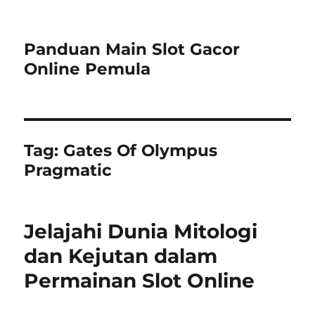
Panduan Main Slot Gacor
Online Pemula
Tag:
Gates Of Olympus
Pragmatic
Jelajahi Dunia Mitologi
dan Kejutan dalam
Permainan Slot Online