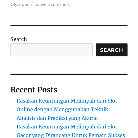
on
Olympus
Leave a comment
Jelajahi
Dunia
Mitologi
dan
Kejutan
Search
dalam
Permainan
SEARCH
Slot
Online
Recent Posts
Rasakan Keuntungan Melimpah dari Slot
Online dengan Menggunakan Teknik
Analisis dan Prediksi yang Akurat
Rasakan Keuntungan Melimpah dari Slot
Gacor yang Dirancang Untuk Pemain Sukses