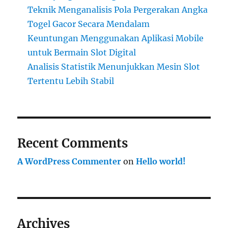
Teknik Menganalisis Pola Pergerakan Angka
Togel Gacor Secara Mendalam
Keuntungan Menggunakan Aplikasi Mobile
untuk Bermain Slot Digital
Analisis Statistik Menunjukkan Mesin Slot
Tertentu Lebih Stabil
Recent Comments
A WordPress Commenter
on
Hello world!
Archives