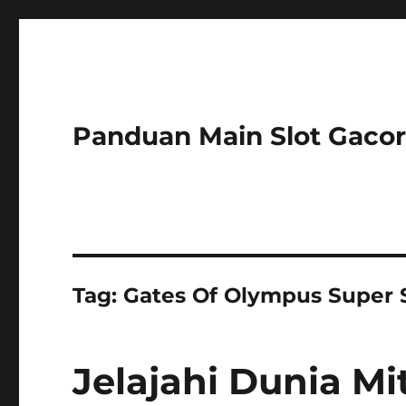
Panduan Main Slot Gaco
Tag:
Gates Of Olympus Super 
Jelajahi Dunia Mi