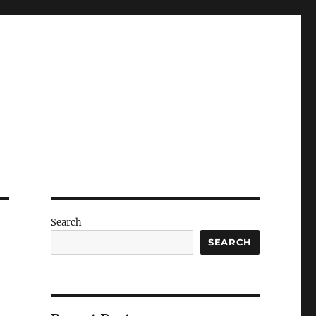
Search
SEARCH