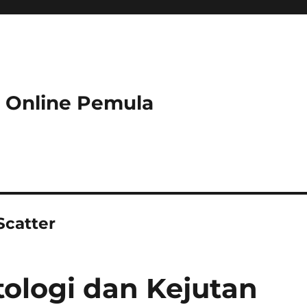
r Online Pemula
Scatter
tologi dan Kejutan