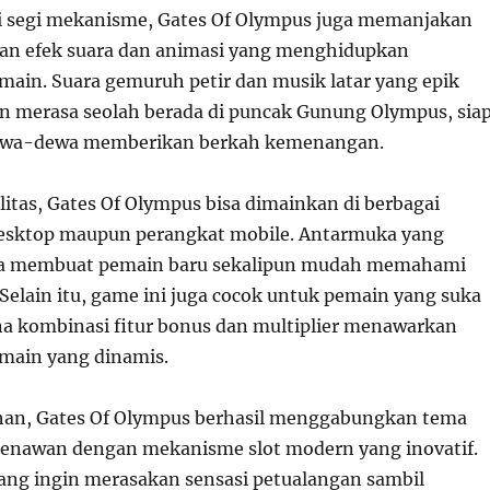
i segi mekanisme, Gates Of Olympus juga memanjakan
an efek suara dan animasi yang menghidupkan
ain. Suara gemuruh petir dan musik latar yang epik
 merasa seolah berada di puncak Gunung Olympus, sia
ewa-dewa memberikan berkah kemenangan.
bilitas, Gates Of Olympus bisa dimainkan di berbagai
desktop maupun perangkat mobile. Antarmuka yang
a membuat pemain baru sekalipun mudah memahami
Selain itu, game ini juga cocok untuk pemain yang suka
a kombinasi fitur bonus dan multiplier menawarkan
main yang dinamis.
han, Gates Of Olympus berhasil menggabungkan tema
enawan dengan mekanisme slot modern yang inovatif.
 yang ingin merasakan sensasi petualangan sambil