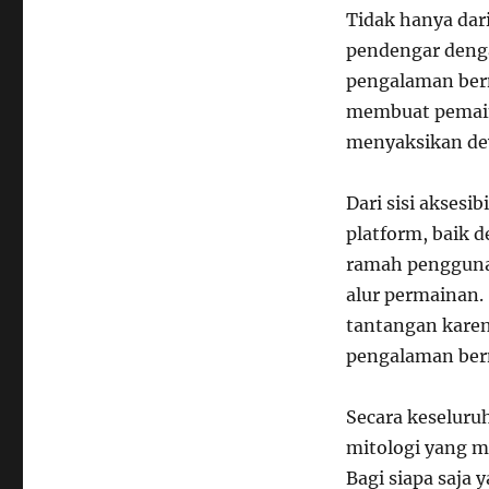
Tidak hanya dar
pendengar deng
pengalaman berm
membuat pemain
menyaksikan d
Dari sisi aksesi
platform, baik 
ramah penggun
alur permainan. 
tantangan karen
pengalaman ber
Secara keseluru
mitologi yang m
Bagi siapa saja