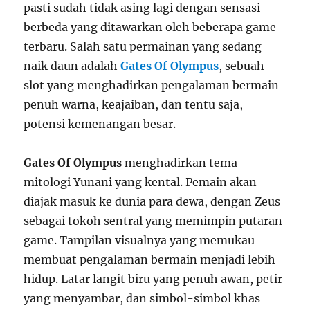
pasti sudah tidak asing lagi dengan sensasi
berbeda yang ditawarkan oleh beberapa game
terbaru. Salah satu permainan yang sedang
naik daun adalah
Gates Of Olympus
, sebuah
slot yang menghadirkan pengalaman bermain
penuh warna, keajaiban, dan tentu saja,
potensi kemenangan besar.
Gates Of Olympus
menghadirkan tema
mitologi Yunani yang kental. Pemain akan
diajak masuk ke dunia para dewa, dengan Zeus
sebagai tokoh sentral yang memimpin putaran
game. Tampilan visualnya yang memukau
membuat pengalaman bermain menjadi lebih
hidup. Latar langit biru yang penuh awan, petir
yang menyambar, dan simbol-simbol khas