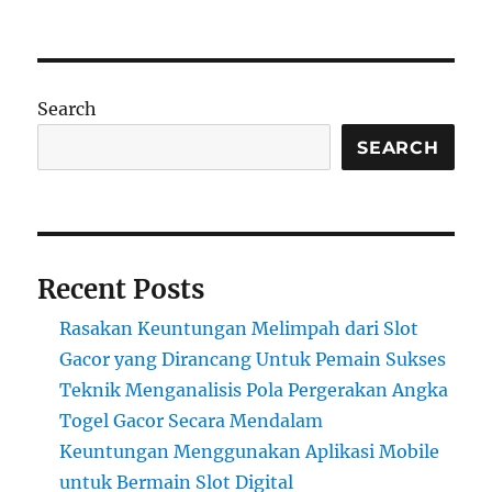
Jelajahi
Dunia
Mitologi
dan
Kejutan
Search
dalam
Permainan
SEARCH
Slot
Online
Recent Posts
Rasakan Keuntungan Melimpah dari Slot
Gacor yang Dirancang Untuk Pemain Sukses
Teknik Menganalisis Pola Pergerakan Angka
Togel Gacor Secara Mendalam
Keuntungan Menggunakan Aplikasi Mobile
untuk Bermain Slot Digital