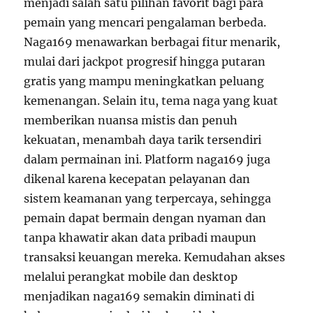
menjadi salah satu pilihan favorit bagi para
pemain yang mencari pengalaman berbeda.
Naga169 menawarkan berbagai fitur menarik,
mulai dari jackpot progresif hingga putaran
gratis yang mampu meningkatkan peluang
kemenangan. Selain itu, tema naga yang kuat
memberikan nuansa mistis dan penuh
kekuatan, menambah daya tarik tersendiri
dalam permainan ini. Platform naga169 juga
dikenal karena kecepatan pelayanan dan
sistem keamanan yang terpercaya, sehingga
pemain dapat bermain dengan nyaman dan
tanpa khawatir akan data pribadi maupun
transaksi keuangan mereka. Kemudahan akses
melalui perangkat mobile dan desktop
menjadikan naga169 semakin diminati di