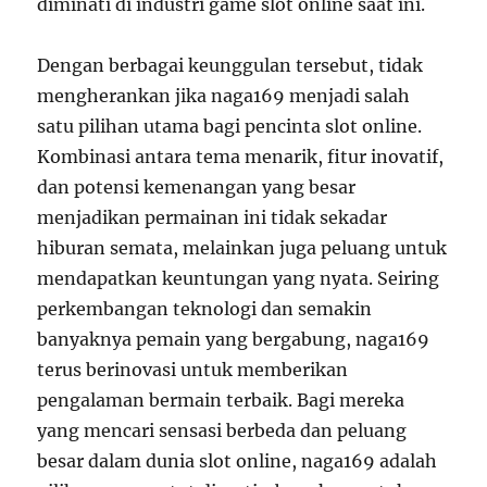
diminati di industri game slot online saat ini.
Dengan berbagai keunggulan tersebut, tidak
mengherankan jika naga169 menjadi salah
satu pilihan utama bagi pencinta slot online.
Kombinasi antara tema menarik, fitur inovatif,
dan potensi kemenangan yang besar
menjadikan permainan ini tidak sekadar
hiburan semata, melainkan juga peluang untuk
mendapatkan keuntungan yang nyata. Seiring
perkembangan teknologi dan semakin
banyaknya pemain yang bergabung, naga169
terus berinovasi untuk memberikan
pengalaman bermain terbaik. Bagi mereka
yang mencari sensasi berbeda dan peluang
besar dalam dunia slot online, naga169 adalah