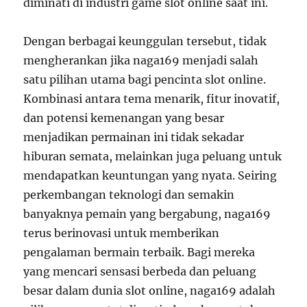
diminati di industri game slot online saat ini.
Dengan berbagai keunggulan tersebut, tidak
mengherankan jika naga169 menjadi salah
satu pilihan utama bagi pencinta slot online.
Kombinasi antara tema menarik, fitur inovatif,
dan potensi kemenangan yang besar
menjadikan permainan ini tidak sekadar
hiburan semata, melainkan juga peluang untuk
mendapatkan keuntungan yang nyata. Seiring
perkembangan teknologi dan semakin
banyaknya pemain yang bergabung, naga169
terus berinovasi untuk memberikan
pengalaman bermain terbaik. Bagi mereka
yang mencari sensasi berbeda dan peluang
besar dalam dunia slot online, naga169 adalah