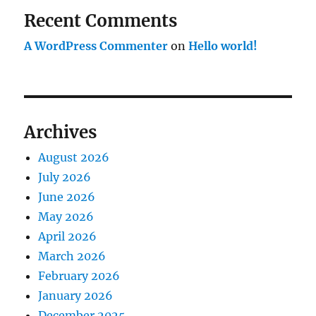
Recent Comments
A WordPress Commenter
on
Hello world!
Archives
August 2026
July 2026
June 2026
May 2026
April 2026
March 2026
February 2026
January 2026
December 2025