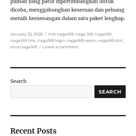
pilihan yang patut dipertimbangkan untuk
dicoba, menggabungkan keseruan dan peluang
meraih kemenangan dalam satu paket lengkap.
Posted
Tags
January 23, 2026
link naga169
,
naga 169
,
naga169
,
on
naga169 link
,
naga169 login
,
naga169 resmi
,
naga169 slot
,
on
situs naga169
Leave a comment
Slot
Gacor
dengan
Pola
Mudah
Search
Dipahami
SEARCH
Recent Posts