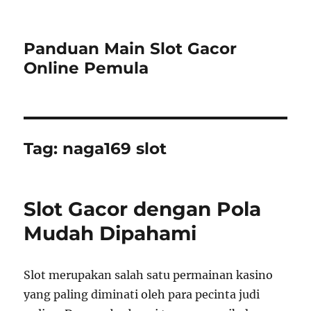
Panduan Main Slot Gacor
Online Pemula
Tag:
naga169 slot
Slot Gacor dengan Pola
Mudah Dipahami
Slot merupakan salah satu permainan kasino
yang paling diminati oleh para pecinta judi