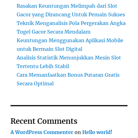
Rasakan Keuntungan Melimpah dari Slot
Gacor yang Dirancang Untuk Pemain Sukses
Teknik Menganalisis Pola Pergerakan Angka
Togel Gacor Secara Mendalam
Keuntungan Menggunakan Aplikasi Mobile
untuk Bermain Slot Digital
Analisis Statistik Menunjukkan Mesin Slot
Tertentu Lebih Stabil
Cara Memanfaatkan Bonus Putaran Gratis
Secara Optimal
Recent Comments
A WordPress Commenter
on
Hello world!