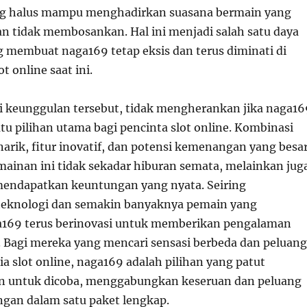
ng halus mampu menghadirkan suasana bermain yang
an tidak membosankan. Hal ini menjadi salah satu daya
g membuat naga169 tetap eksis dan terus diminati di
t online saat ini.
 keunggulan tersebut, tidak mengherankan jika naga16
tu pilihan utama bagi pencinta slot online. Kombinasi
arik, fitur inovatif, dan potensi kemenangan yang besa
ainan ini tidak sekadar hiburan semata, melainkan jug
mendapatkan keuntungan yang nyata. Seiring
eknologi dan semakin banyaknya pemain yang
a169 terus berinovasi untuk memberikan pengalaman
. Bagi mereka yang mencari sensasi berbeda dan peluang
a slot online, naga169 adalah pilihan yang patut
n untuk dicoba, menggabungkan keseruan dan peluang
gan dalam satu paket lengkap.