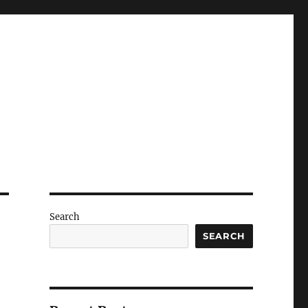
Search
SEARCH