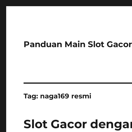
Panduan Main Slot Gaco
Tag:
naga169 resmi
Slot Gacor deng