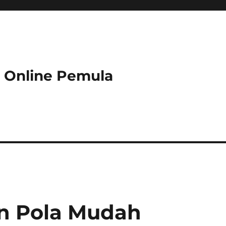
r Online Pemula
an Pola Mudah