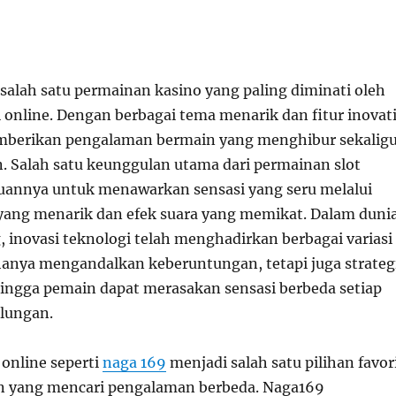
salah satu permainan kasino yang paling diminati oleh
i online. Dengan berbagai tema menarik dan fitur inovati
berikan pengalaman bermain yang menghibur sekalig
Salah satu keunggulan utama dari permainan slot
annya untuk menawarkan sensasi yang seru melalui
 yang menarik dan efek suara yang memikat. Dalam duni
, inovasi teknologi telah menghadirkan berbagai variasi
 hanya mengandalkan keberuntungan, tetapi juga strateg
hingga pemain dapat merasakan sensasi berbeda setiap
lungan.
 online seperti
naga 169
menjadi salah satu pilihan favor
n yang mencari pengalaman berbeda. Naga169