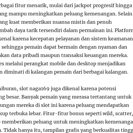
agai fitur menarik, mulai dari jackpot progresif hingga
 yang mampu meningkatkan peluang kemenangan. Selain
yang kuat memberikan nuansa mistis dan penuh
bah daya tarik tersendiri dalam permainan ini. Platfor
kenal karena kecepatan pelayanan dan sistem keamanan
a, sehingga pemain dapat bermain dengan nyaman dan
akan data pribadi maupun transaksi keuangan mereka.
s melalui perangkat mobile dan desktop menjadikan
 diminati di kalangan pemain dari berbagai kalangan.
 hiburan, slot naga169 juga dikenal karena potensi
g besar. Banyak pemain yang merasa tertantang untuk
ngan mereka di slot ini karena peluang mendapatkan
kup terbuka lebar. Fitur-fitur bonus seperti wild, scatter,
le memberikan peluang untuk meningkatkan kemenang
n. Tidak hanya itu, tampilan grafis yang berkualitas tingg