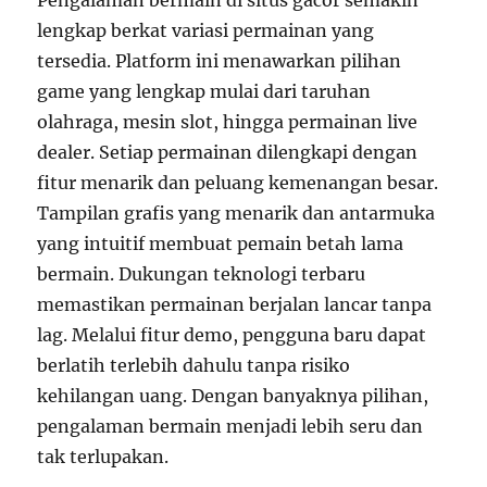
Pengalaman bermain di situs gacor semakin
lengkap berkat variasi permainan yang
tersedia. Platform ini menawarkan pilihan
game yang lengkap mulai dari taruhan
olahraga, mesin slot, hingga permainan live
dealer. Setiap permainan dilengkapi dengan
fitur menarik dan peluang kemenangan besar.
Tampilan grafis yang menarik dan antarmuka
yang intuitif membuat pemain betah lama
bermain. Dukungan teknologi terbaru
memastikan permainan berjalan lancar tanpa
lag. Melalui fitur demo, pengguna baru dapat
berlatih terlebih dahulu tanpa risiko
kehilangan uang. Dengan banyaknya pilihan,
pengalaman bermain menjadi lebih seru dan
tak terlupakan.