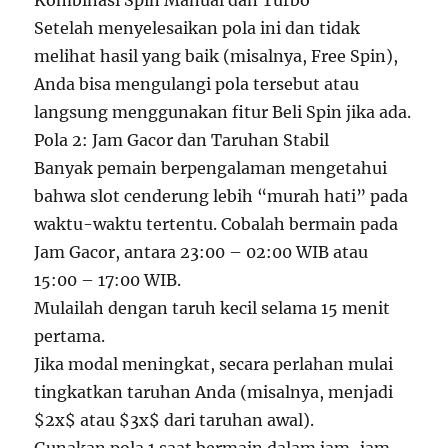
Kombinasi Spin Manual dan Turbo
Setelah menyelesaikan pola ini dan tidak
melihat hasil yang baik (misalnya, Free Spin),
Anda bisa mengulangi pola tersebut atau
langsung menggunakan fitur Beli Spin jika ada.
Pola 2: Jam Gacor dan Taruhan Stabil
Banyak pemain berpengalaman mengetahui
bahwa slot cenderung lebih “murah hati” pada
waktu-waktu tertentu. Cobalah bermain pada
Jam Gacor, antara 23:00 – 02:00 WIB atau
15:00 – 17:00 WIB.
Mulailah dengan taruh kecil selama 15 menit
pertama.
Jika modal meningkat, secara perlahan mulai
tingkatkan taruhan Anda (misalnya, menjadi
$2x$ atau $3x$ dari taruhan awal).