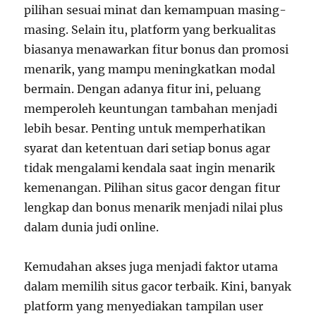
pilihan sesuai minat dan kemampuan masing-
masing. Selain itu, platform yang berkualitas
biasanya menawarkan fitur bonus dan promosi
menarik, yang mampu meningkatkan modal
bermain. Dengan adanya fitur ini, peluang
memperoleh keuntungan tambahan menjadi
lebih besar. Penting untuk memperhatikan
syarat dan ketentuan dari setiap bonus agar
tidak mengalami kendala saat ingin menarik
kemenangan. Pilihan situs gacor dengan fitur
lengkap dan bonus menarik menjadi nilai plus
dalam dunia judi online.
Kemudahan akses juga menjadi faktor utama
dalam memilih situs gacor terbaik. Kini, banyak
platform yang menyediakan tampilan user