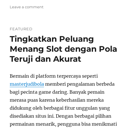
on
Leave a comment
Aspek
Legal
dan
FEATURED
Regulasi
Tingkatkan Peluang
yang
Mendukung
Menang Slot dengan Pola
Situs
Slot
Teruji dan Akurat
Gacor
Bermain di platform terpercaya seperti
masterjudibola
memberi pengalaman berbeda
bagi pecinta game daring. Banyak pemain
merasa puas karena keberhasilan mereka
didukung oleh berbagai fitur unggulan yang
disediakan situs ini. Dengan berbagai pilihan
permainan menarik, pengguna bisa menikmati