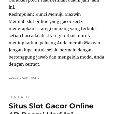
Gunakan pola 1 saat bermain dalam jam-jam
ini.
Kesimpulan: Kunci Menuju Maxwin
Memilih slot online yang gacor serta
menerapkan strategi menang yang terbukti
setiap hari adalah strategi terbaik untuk
meningkatkan peluang Anda meraih Maxwin.
Jangan lupa untuk selalu bermain dengan
bertanggung jawab dan mengelola modal Anda
dengan cermat.
on
Leave a comment
Tips
Menang
Maxwin
FEATURED
di
Situs Slot Gacor Online
Slot
Online