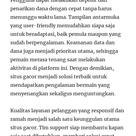
Pengguna dapat melakukan deposit dan
penarikan dana dengan cepat tanpa harus
menunggu waktu lama. Tampilan antarmuka
yang user-friendly memudahkan siapa saja
untuk beradaptasi, baik pemula maupun yang
sudah berpengalaman. Keamanan data dan
dana juga menjadi prioritas utama, sehingga
pemain merasa tenang saat melakukan
aktivitas di platform ini. Dengan demikian,
situs gacor menjadi solusi terbaik untuk
mendapatkan pengalaman bermain yang
menyenangkan sekaligus menguntungkan.
Kualitas layanan pelanggan yang responsif dan
ramah menjadi salah satu keunggulan utama
situs gacor. Tim support siap membantu kapan