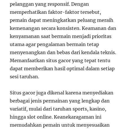
pelanggan yang responsif. Dengan
memperhatikan faktor-faktor tersebut,
pemain dapat meningkatkan peluang meraih
kemenangan secara konsisten. Keamanan dan
kenyamanan saat bermain menjadi prioritas
utama agar pengalaman bermain tetap
menyenangkan dan bebas dari kendala teknis.
Memanfaatkan situs gacor yang tepat tentu
dapat memberikan hasil optimal dalam setiap
sesi taruhan.
Situs gacor juga dikenal karena menyediakan
berbagai jenis permainan yang lengkap dan
variatif, mulai dari taruhan sports, kasino,
hingga slot online. Keanekaragaman ini
memudahkan pemain untuk menyesuaikan